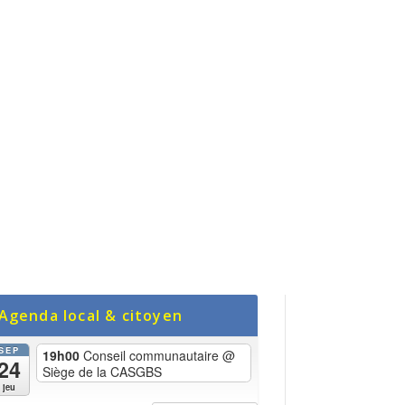
Agenda local & citoyen
SEP
19h00
Conseil communautaire
@
24
Siège de la CASGBS
jeu