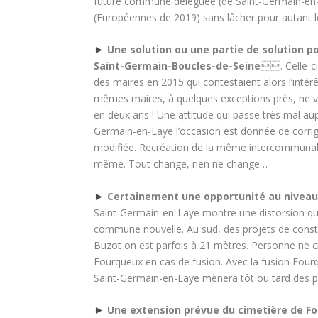
future commune déléguée (de Saint-Germain-en-La
(Européennes de 2019) sans lâcher pour autant
►
Une solution ou une partie de solution po
Saint-Germain-Boucles-de-Seine
. Celle-ci
des maires en 2015 qui contestaient alors l’int
mêmes maires, à quelques exceptions près, ne veu
en deux ans ! Une attitude qui passe très mal au
Germain-en-Laye l’occasion est donnée de corrige
modifiée. Recréation de la même intercommunali
même. Tout change, rien ne change…
►
Certainement une opportunité au niveau
Saint-Germain-en-Laye montre une distorsion qu
commune nouvelle. Au sud, des projets de constr
Buzot on est parfois à 21 mètres. Personne ne c
Fourqueux en cas de fusion. Avec la fusion Four
Saint-Germain-en-Laye mènera tôt ou tard des pro
►
Une extension prévue du cimetière de F