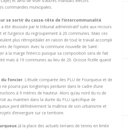
ye) et ainsi de viser d’autres mandats électifs
 les commandes municipales.
ur se sortir du casse-tête de l’intercommunalité
 a été dissoute par le tribunal administratif suite aux recours
érêt et l’urgence du regroupement à 20 communes. Mais ces
lent plus rétropédaler en raison de tout le travail accompli
près de l’opinion. Avec la commune nouvelle de Saint-
r à la marge l’interco puisque sa composition sera de fait
té mais à 19 communes au lieu de 20. Grosse ficelle quand
 du foncier
. L’étude comparée des PLU de Fourqueux et de
i ne pourra pas longtemps perdurer dans le cadre d’une
uctions à 9 mètres de hauteur. Alors qu’au nord du ru de
roit au maintien dans la durée du PLU spécifique de
queux perd définitivement la maîtrise de son urbanisme et
jets d’envergure sur ce territoire.
ourqueux
(à la place des actuels terrains de tennis en limite