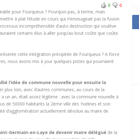
0
0
eable pour Fourqueux ? Pourquoi pas, à terme, mais
ettre à plat l’étude en cours qui n’envisageait pas la fusion
processus incompréhensible d’auto-destruction qui soulève
’auraient certains élus à aller jusqu’au bout coûte que coûte
résente cette intégration précipitée de Fourqueux ? A force
res, nous avons mis à jour quelques pistes qui pourraient
llié l’idée de commune nouvelle pour ensuite la
ler plus loin, avec d’autres communes, au cours de la
y a un an, était assez légitime : avec la commune nouvelle à
us de 50000 habitants la 2ème ville des Yvelines et son
té d’agglomération actuellement dévolue au maire de
Saint-Germain-en-Laye de devenir maire délégué
de la