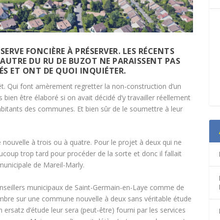
ÉSERVE FONCIÈRE À PRÉSERVER. LES RÉCENTS
’AUTRE DU RU DE BUZOT NE PARAISSENT PAS
ÉS ET ONT DE QUOI INQUIÉTER.
êt. Qui font amèrement regretter la non-construction d’un
rès bien être élaboré si on avait décidé d’y travailler réellement
habitants des communes. Et bien sûr de le soumettre à leur
nouvelle à trois ou à quatre. Pour le projet à deux qui ne
ucoup trop tard pour procéder de la sorte et donc il fallait
municipale de Mareil-Marly.
conseillers municipaux de Saint-Germain-en-Laye comme de
mbre sur une commune nouvelle à deux sans véritable étude
ersatz d’étude leur sera (peut-être) fourni par les services