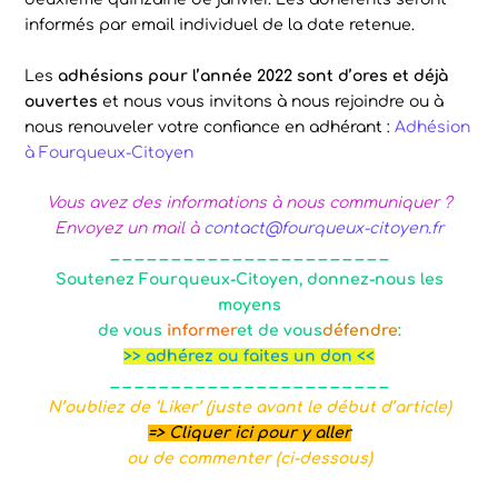
informés par email individuel de la date retenue.
Les
adhésions pour l’année 2022 sont d’ores et déjà
ouvertes
et nous vous invitons à nous rejoindre ou à
nous renouveler votre confiance en adhérant :
Adhésion
à Fourqueux-Citoyen
Vous avez des informations à nous communiquer ?
Envoyez un mail à
contact@fourqueux-citoyen.fr
_ _ _ _ _ _ _ _ _ _ _ _ _ _ _ _ _ _ _ _ _ _ _
Soutenez Fourqueux-Citoyen, donnez-nous les
moyens
de vous
informer
et
de
vous
défendre
:
>> adhérez ou faites un don <<
_ _ _ _ _ _ _ _ _ _ _ _ _ _ _ _ _ _ _ _ _ _ _
N’oubliez de ‘Liker’ (
juste avant le début d’article)
=>
Cliquer ici pour y aller
ou de commenter (ci-dessous)