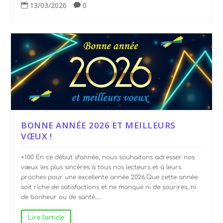
13/03/2026
0


BONNE ANNÉE 2026 ET MEILLEURS
VŒUX !
+100 En ce début d’année, nous souhaitons adresser nos
vœux les plus sincères à tous nos lecteurs et à leurs
proches pour une excellente année 2026.Que cette année
soit riche de satisfactions et ne manque ni de sourires, ni
de bonheur ou de santé....
Lire l'article