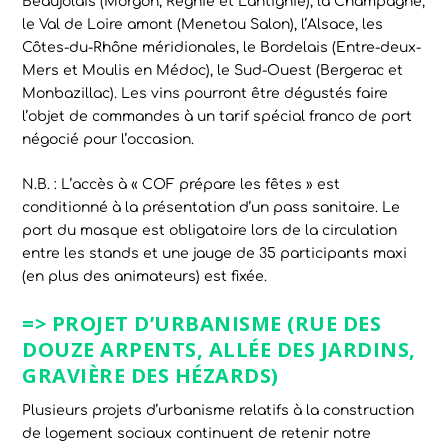
Beaujolais (Morgon, Régnié et Lantignié), la Champagne,
le Val de Loire amont (Menetou Salon), l’Alsace, les
Côtes-du-Rhône méridionales, le Bordelais (Entre-deux-
Mers et Moulis en Médoc), le Sud-Ouest (Bergerac et
Monbazillac). Les vins pourront être dégustés faire
l’objet de commandes à un tarif spécial franco de port
négocié pour l’occasion.
N.B. : L’accès à « COF prépare les fêtes » est
conditionné à la présentation d’un pass sanitaire. Le
port du masque est obligatoire lors de la circulation
entre les stands et une jauge de 35 participants maxi
(en plus des animateurs) est fixée.
=>
PROJET D’URBANISME (RUE DES
DOUZE ARPENTS,
ALLÉE DES JARDINS,
GRAVIÈRE DES HÉZARDS)
Plusieurs projets d’urbanisme relatifs à la construction
de logement sociaux continuent de retenir notre