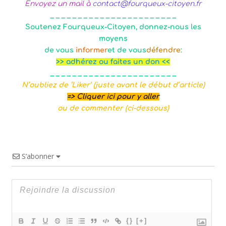
Envoyez un mail à
contact@fourqueux-citoyen.fr
_ _ _ _ _ _ _ _ _ _ _ _ _ _ _ _ _ _ _ _ _ _ _
Soutenez Fourqueux-Citoyen, donnez-nous les
moyens
de vous
informer
et
de
vous
défendre
:
>> adhérez ou faites un don <<
_ _ _ _ _ _ _ _ _ _ _ _ _ _ _ _ _ _ _ _ _ _ _
N’oubliez de ‘Liker’ (
juste avant le début d’article)
=>
Cliquer ici pour y aller
ou de commenter (ci-dessous)
S’abonner
{}
[+]