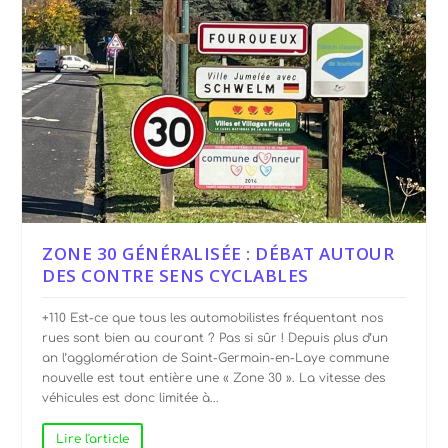
ZONE 30 GÉNÉRALISÉE : DÉBAT AUTOUR
DES CONTRE SENS CYCLABLES
+110 Est-ce que tous les automobilistes fréquentant nos
rues sont bien au courant ? Pas si sûr ! Depuis plus d’un
an l’agglomération de Saint-Germain-en-Laye commune
nouvelle est tout entière une « Zone 30 ». La vitesse des
véhicules est donc limitée à...
Lire l'article