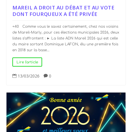
MAREIL A DROIT AU DÉBAT ET AU VOTE
DONT FOURQUEUX A ÉTÉ PRIVÉE
+40 Comme vous le savez certainement, chez nos voisins
de Mareil-Marly, pour ces élections municipales 2026, deux
listes s’affrontent : ► La liste ADN Mareil 2026 qui est celle
du maire sortant Dominique LAFON, élu une première fois
en 2018 sur la base...
Lire l'article
13/03/2026
0

