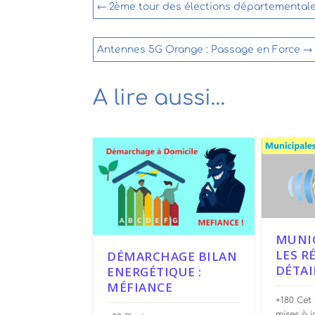
←
2ème tour des élections départementale
Antennes 5G Orange : Passage en Force
→
A lire aussi…
MUNIC
LES R
DÉMARCHAGE BILAN
DÉTAI
ENERGÉTIQUE :
MÉFIANCE
+180 Cet a
mises à j