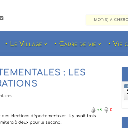

• Le Village
• Cadre de vie
• Vie 
TEMENTALES : LES
RATIONS
taires
+8
0
es élections départementales. Il y avait trois
imitera à deux pour le second.