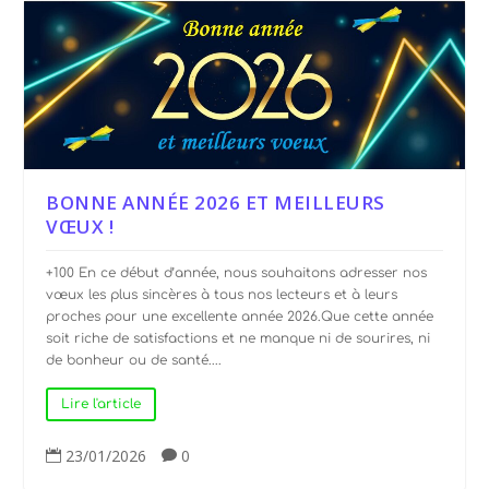
BONNE ANNÉE 2026 ET MEILLEURS
VŒUX !
+100 En ce début d’année, nous souhaitons adresser nos
vœux les plus sincères à tous nos lecteurs et à leurs
proches pour une excellente année 2026.Que cette année
soit riche de satisfactions et ne manque ni de sourires, ni
de bonheur ou de santé....
Lire l'article
23/01/2026
0

