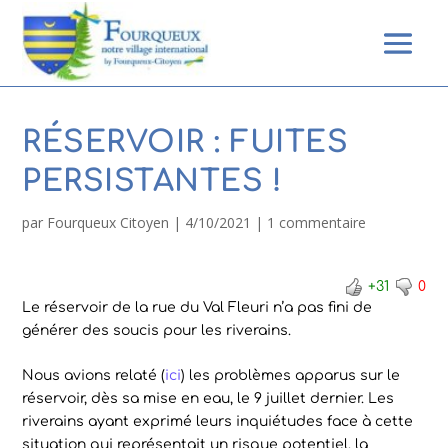
RÉSERVOIR : FUITES
PERSISTANTES !
par
Fourqueux Citoyen
|
4/10/2021
|
1 commentaire
+31
0
Le réservoir de la rue du Val Fleuri n’a pas fini de
générer des soucis pour les riverains.
Nous avions relaté (
ici
) les problèmes apparus sur le
réservoir, dès sa mise en eau, le 9 juillet dernier. Les
riverains ayant exprimé leurs inquiétudes face à cette
situation qui représentait un risque potentiel, la