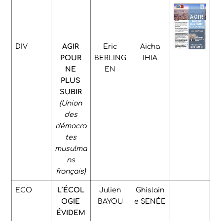
DIV
AGIR
Eric
Aicha
POUR
BERLING
IHIA
NE
EN
PLUS
SUBIR
(Union
des
démocra
tes
musulma
ns
français)
ECO
L’ÉCOL
Julien
Ghislain
OGIE
BAYOU
e SENÉE
ÉVIDEM