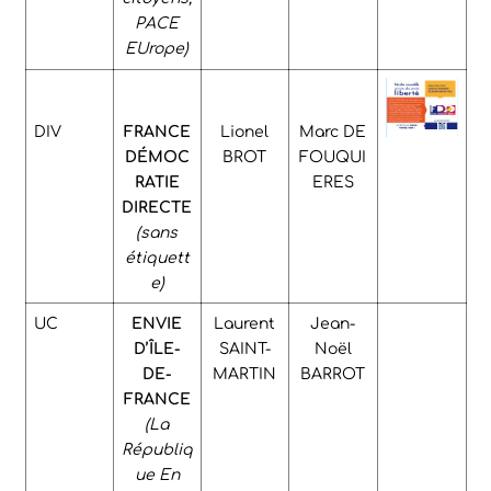
PACE
EUrope)
DIV
FRANCE
Lionel
Marc DE
DÉMOC
BROT
FOUQUI
RATIE
ERES
DIRECTE
(sans
étiquett
e)
UC
ENVIE
Laurent
Jean-
D’ÎLE-
SAINT-
Noël
DE-
MARTIN
BARROT
FRANCE
(La
Républiq
ue En