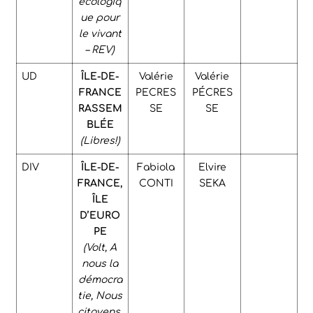
écologiq
ue pour
le vivant
– REV)
UD
ÎLE-DE-
Valérie
Valérie
FRANCE
PECRES
PÉCRES
RASSEM
SE
SE
BL
É
E
(Libres!)
DIV
ÎLE-DE-
Fabiola
Elvire
FRANCE,
CONTI
SEKA
ÎLE
D’EURO
PE
(Volt, A
nous la
démocra
tie, Nous
citoyens,