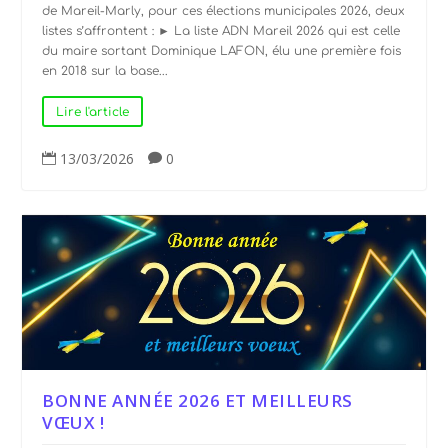
de Mareil-Marly, pour ces élections municipales 2026, deux
listes s’affrontent : ► La liste ADN Mareil 2026 qui est celle
du maire sortant Dominique LAFON, élu une première fois
en 2018 sur la base...
Lire l'article
13/03/2026
0


BONNE ANNÉE 2026 ET MEILLEURS
VŒUX !