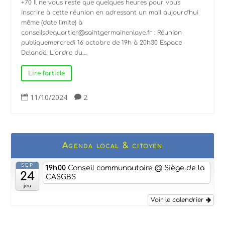
+70 Il ne vous reste que quelques heures pour vous
inscrire à cette réunion en adressant un mail aujourd’hui
même (date limite) à
conseilsdequartier@saintgermainenlaye.fr : Réunion
publiquemercredi 16 octobre de 19h à 20h30 Espace
Delanoë. L’ordre du...
Lire l'article
11/10/2024
2


Agenda local & citoyen
SEP
19h00
Conseil communautaire
@ Siège de la
24
CASGBS
jeu
Voir le calendrier