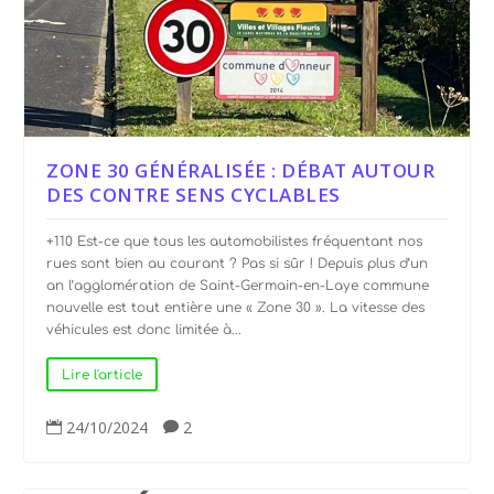
ZONE 30 GÉNÉRALISÉE : DÉBAT AUTOUR
DES CONTRE SENS CYCLABLES
+110 Est-ce que tous les automobilistes fréquentant nos
rues sont bien au courant ? Pas si sûr ! Depuis plus d’un
an l’agglomération de Saint-Germain-en-Laye commune
nouvelle est tout entière une « Zone 30 ». La vitesse des
véhicules est donc limitée à...
Lire l'article
24/10/2024
2

