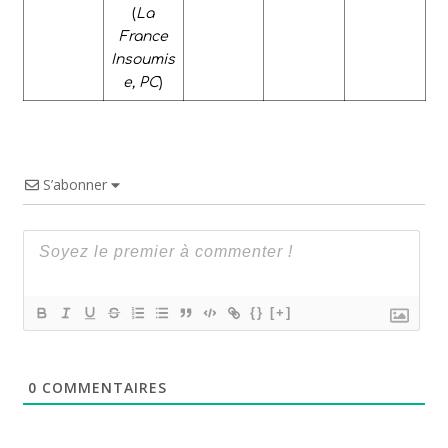
(
La
France
Insoumis
e, PC
)
S’abonner
{}
[+]
0
COMMENTAIRES