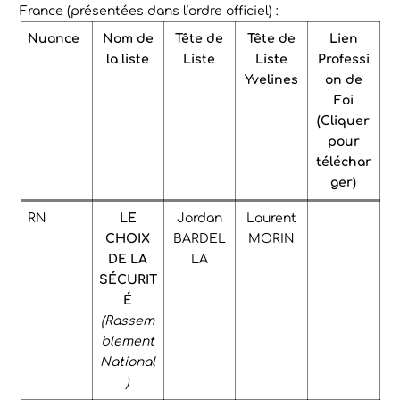
France (présentées dans l’ordre officiel) :
Nuance
Nom de
Tête de
Tête de
Lien
la liste
Liste
Liste
Professi
Yvelines
on de
Foi
(Cliquer
pour
téléchar
ger)
RN
LE
Jordan
Laurent
CHOIX
BARDEL
MORIN
DE LA
LA
SÉCURIT
É
(Rassem
blement
National
)