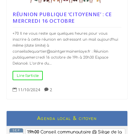
RÉUNION PUBLIQUE ‘CITOYENNE’ : CE
MERCREDI 16 OCTOBRE
+70 Il ne vous reste que quelques heures pour vous
inscrire à cette réunion en adressant un mail aujourd’hui
même (date limite) à
conseilsdequartier@saintgermainenlaye.fr : Réunion
publiquemercredi 16 octobre de 19h à 20h30 Espace
Delanoë. L’ordre du...
Lire l'article
11/10/2024
2


Agenda local & citoyen
SEP
19h00
Conseil communautaire
@ Siège de la