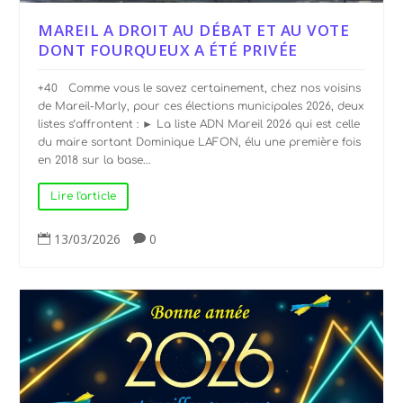
MAREIL A DROIT AU DÉBAT ET AU VOTE
DONT FOURQUEUX A ÉTÉ PRIVÉE
+40 Comme vous le savez certainement, chez nos voisins
de Mareil-Marly, pour ces élections municipales 2026, deux
listes s’affrontent : ► La liste ADN Mareil 2026 qui est celle
du maire sortant Dominique LAFON, élu une première fois
en 2018 sur la base...
Lire l'article
13/03/2026
0

