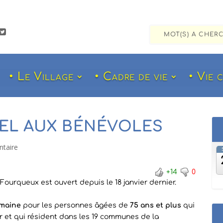

• Le Village
• Cadre de vie
• Vie 
PEL AUX BÉNÉVOLES
taire
+14
0
ourqueux est ouvert depuis le 18 janvier dernier.
emaine
pour les personnes âgées de
75 ans et plus
qui
ier et qui résident dans les 19 communes de la