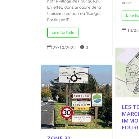
notre village de Fourqueux.
base...
En effet, dans le cadre de la
troisième édition du ‘Budget
Lire l'a
Participatif‘...
13/03

Lire l'article
29/10/2025
0


LES T
MARC
IMMOB
FOUR
ZONE 30