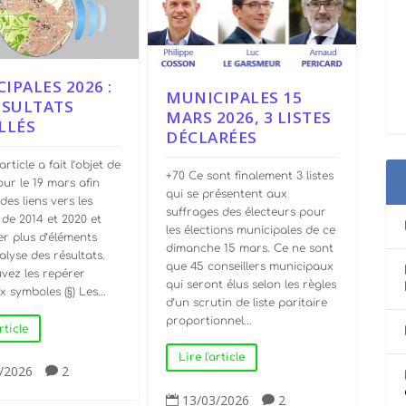
IPALES 2026 :
MUNICIPALES 15
ÉSULTATS
MARS 2026, 3 LISTES
LLÉS
DÉCLARÉES
rticle a fait l’objet de
+70 Ce sont finalement 3 listes
our le 19 mars afin
qui se présentent aux
 des liens vers les
suffrages des électeurs pour
 de 2014 et 2020 et
les élections municipales de ce
er plus d’éléments
dimanche 15 mars. Ce ne sont
alyse des résultats.
que 45 conseillers municipaux
vez les repérer
qui seront élus selon les règles
 symboles (§) Les...
d’un scrutin de liste paritaire
proportionnel...
rticle
Lire l'article
/2026
2

13/03/2026
2

