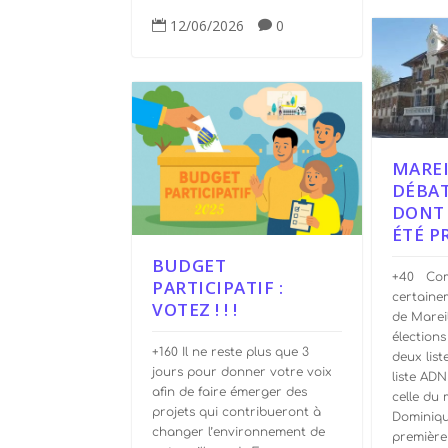
12/06/2026
0


MAREI
DÉBAT
DONT
ÉTÉ P
BUDGET
+40 Com
PARTICIPATIF :
certaine
VOTEZ ! ! !
de Marei
élections
+160 Il ne reste plus que 3
deux list
jours pour donner votre voix
liste ADN
afin de faire émerger des
celle du 
projets qui contribueront à
Dominiqu
changer l’environnement de
première 