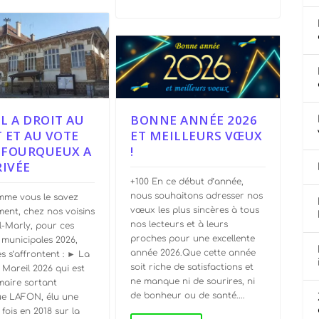
BONNE ANNÉE 2026
L A DROIT AU
ET MEILLEURS VŒUX
 ET AU VOTE
!
 FOURQUEUX A
RIVÉE
+100 En ce début d’année,
nous souhaitons adresser nos
me vous le savez
vœux les plus sincères à tous
ment, chez nos voisins
nos lecteurs et à leurs
l-Marly, pour ces
proches pour une excellente
 municipales 2026,
année 2026.Que cette année
es s’affrontent : ► La
soit riche de satisfactions et
 Mareil 2026 qui est
ne manque ni de sourires, ni
maire sortant
de bonheur ou de santé....
e LAFON, élu une
fois en 2018 sur la