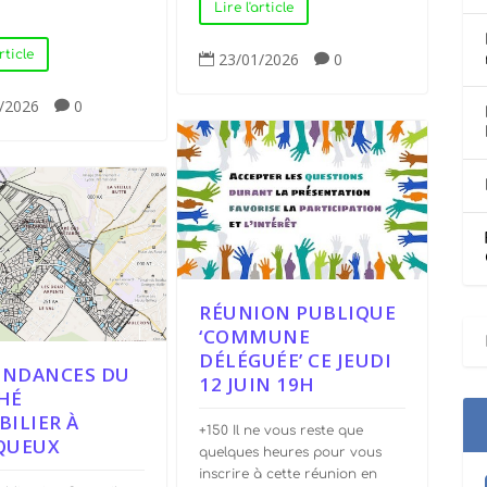
Lire l'article
rticle
23/01/2026
0


/2026
0

RÉUNION PUBLIQUE
‘COMMUNE
DÉLÉGUÉE’ CE JEUDI
ENDANCES DU
12 JUIN 19H
HÉ
ILIER À
+150 Il ne vous reste que
QUEUX
quelques heures pour vous
inscrire à cette réunion en