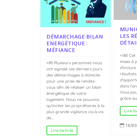
MUNIC
LES R
DÉMARCHAGE BILAN
DÉTAI
ENERGÉTIQUE :
MÉFIANCE
+180 Cet a
mises à j
+80 Plusieurs personnes nous
d’inclure
ont signalé ces derniers jours
résultats
des démarchages à domicile
d’apport
pour une prise de rendez-
dans l’an
vous afin de réaliser un bilan
Vous pou
énergétique de votre
grâce aux
logement. Nous ne pouvons
qu’inciter les propriétaires à la
Lire l'a
plus grande vigilance vis-à-vis
de...
16/03

Lire l'article