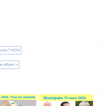
fusion ? NON
 affaire
→