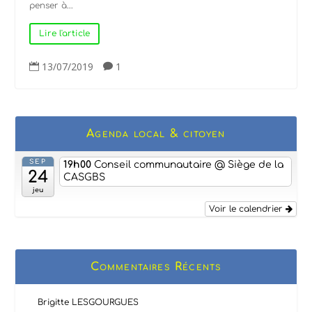
penser à...
Lire l'article
13/07/2019
1


Agenda local & citoyen
SEP
19h00
Conseil communautaire
@ Siège de la
24
CASGBS
jeu
Voir le calendrier
Commentaires Récents
Brigitte LESGOURGUES