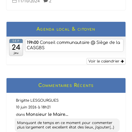
11/10/2024
2


Agenda local & citoyen
SEP
19h00
Conseil communautaire
@ Siège de la
24
CASGBS
jeu
Voir le calendrier
Commentaires Récents
Brigitte LESGOURGUES
10 juin 2026 à 18h21
Monsieur le Maire…
dans
Manquant de temps en ce moment pour commenter
plus largement cet excellent état des lieux, j'ajouter(...)