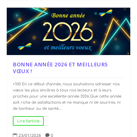
BONNE ANNÉE 2026 ET MEILLEURS
VŒUX !
+100 En ce début d’année, nous souhaitons adresser nos
vœux les plus sincères à tous nos lecteurs et à leurs
proches pour une excellente année 2026.Que cette année
soit riche de satisfactions et ne manque ni de sourires, ni
de bonheur ou de santé....
Lire l'article
23/01/2026
0

