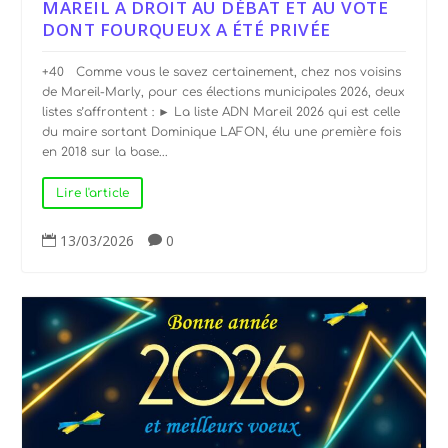
MAREIL A DROIT AU DÉBAT ET AU VOTE
DONT FOURQUEUX A ÉTÉ PRIVÉE
+40 Comme vous le savez certainement, chez nos voisins
de Mareil-Marly, pour ces élections municipales 2026, deux
listes s’affrontent : ► La liste ADN Mareil 2026 qui est celle
du maire sortant Dominique LAFON, élu une première fois
en 2018 sur la base...
Lire l'article
13/03/2026
0

