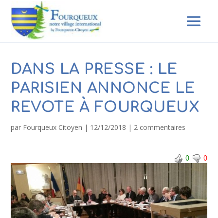
DANS LA PRESSE : LE
PARISIEN ANNONCE LE
REVOTE À FOURQUEUX
par
Fourqueux Citoyen
|
12/12/2018
|
2 commentaires
0
0