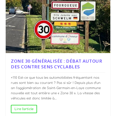
ZONE 30 GÉNÉRALISÉE : DÉBAT AUTOUR
DES CONTRE SENS CYCLABLES
+110 Est-ce que tous les automobilistes fréquentant nos
rues sont bien au courant ? Pas si sûr ! Depuis plus d’un
an l’agglomération de Saint-Germain-en-Laye commune
nouvelle est tout entière une « Zone 30 ». La vitesse des
véhicules est donc limitée à...
Lire l'article