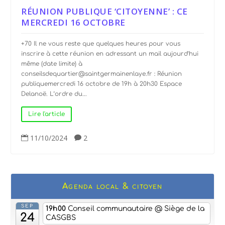
RÉUNION PUBLIQUE ‘CITOYENNE’ : CE
MERCREDI 16 OCTOBRE
+70 Il ne vous reste que quelques heures pour vous
inscrire à cette réunion en adressant un mail aujourd’hui
même (date limite) à
conseilsdequartier@saintgermainenlaye.fr : Réunion
publiquemercredi 16 octobre de 19h à 20h30 Espace
Delanoë. L’ordre du...
Lire l'article
11/10/2024
2


Agenda local & citoyen
SEP
19h00
Conseil communautaire
@ Siège de la
24
CASGBS