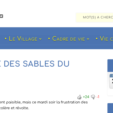

• Le Village
• Cadre de vie
• Vie 
 DES SABLES DU
+24
-1
t paisible, mais ce mardi soir la frustration des
olère et révolte
.