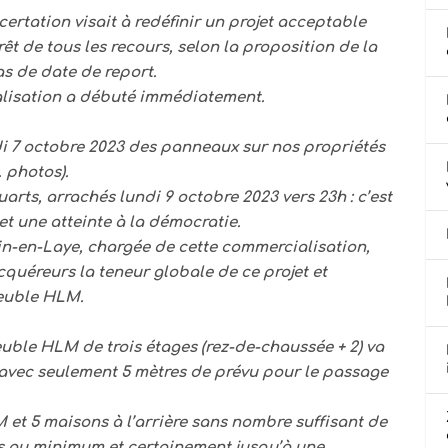
certation visait à redéfinir un projet acceptable
rêt de tous les recours, selon la proposition de la
pas de date de report.
alisation a débuté immédiatement.
di 7 octobre 2023 des panneaux sur nos propriétés
 photos).
arts, arrachés lundi 9 octobre 2023 vers 23h : c’est
et une atteinte à la démocratie.
n-en-Laye, chargée de cette commercialisation,
quéreurs la teneur globale de ce projet et
euble HLM.
uble HLM de trois étages (rez-de-chaussée + 2) va
ir avec seulement 5 mètres de prévu pour le passage
et 5 maisons à l’arrière sans nombre suffisant de
es au minimum et certainement jusqu’à une