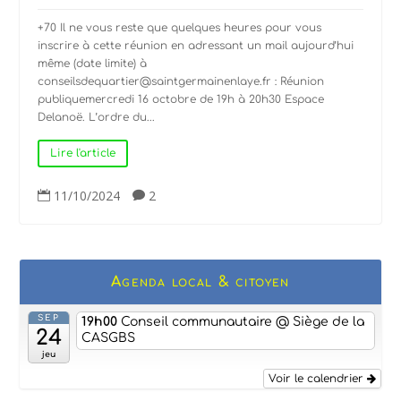
+70 Il ne vous reste que quelques heures pour vous
inscrire à cette réunion en adressant un mail aujourd’hui
même (date limite) à
conseilsdequartier@saintgermainenlaye.fr : Réunion
publiquemercredi 16 octobre de 19h à 20h30 Espace
Delanoë. L’ordre du...
Lire l'article
11/10/2024
2


Agenda local & citoyen
SEP
19h00
Conseil communautaire
@ Siège de la
24
CASGBS
jeu
Voir le calendrier