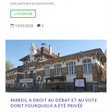
liste paritaire proportionnel...
Lire l'article
13/03/2026
2


MAREIL A DROIT AU DÉBAT ET AU VOTE
DONT FOURQUEUX A ÉTÉ PRIVÉE