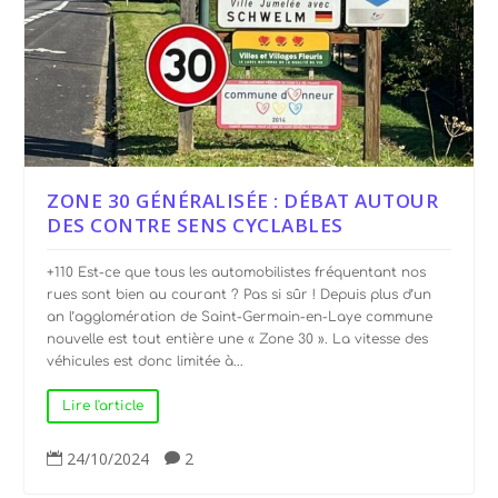
ZONE 30 GÉNÉRALISÉE : DÉBAT AUTOUR
DES CONTRE SENS CYCLABLES
+110 Est-ce que tous les automobilistes fréquentant nos
rues sont bien au courant ? Pas si sûr ! Depuis plus d’un
an l’agglomération de Saint-Germain-en-Laye commune
nouvelle est tout entière une « Zone 30 ». La vitesse des
véhicules est donc limitée à...
Lire l'article
24/10/2024
2

