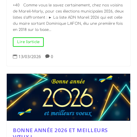
+40 Comme vous le savez certainement, chez nos voisins
de Mareil-Marly, pour ces élections municipales 2026, deux
listes s’affrontent : ► La liste ADN Mareil 2026 qui est celle
du maire sortant Dominique LAFON, élu une première fois
en 2018 sur la base...
Lire l'article
13/03/2026
0


BONNE ANNÉE 2026 ET MEILLEURS
VŒUX !