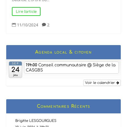
Delanoë. L’ordre du...
Lire l'article
11/10/2024
2


Agenda local & citoyen
SEP
19h00
Conseil communautaire
@ Siège de la
24
CASGBS
jeu
Voir le calendrier
Commentaires Récents
Brigitte LESGOURGUES