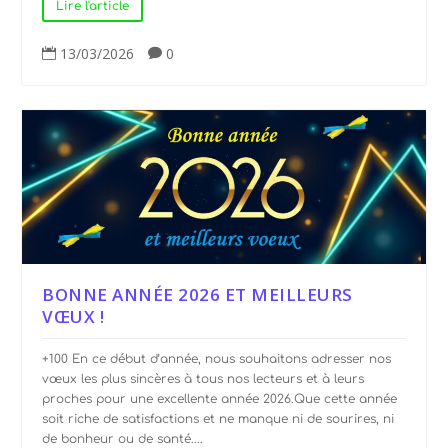
Lire l'article
13/03/2026
0


BONNE ANNÉE 2026 ET MEILLEURS
VŒUX !
+100 En ce début d’année, nous souhaitons adresser nos
vœux les plus sincères à tous nos lecteurs et à leurs
proches pour une excellente année 2026.Que cette année
soit riche de satisfactions et ne manque ni de sourires, ni
de bonheur ou de santé....