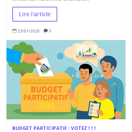
Lire l'article
23/01/2026
0


BUDGET PARTICIPATIF : VOTEZ ! ! !