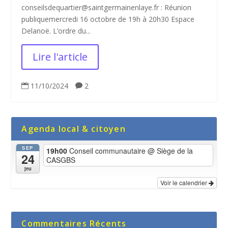
conseilsdequartier@saintgermainenlaye.fr : Réunion
publiquemercredi 16 octobre de 19h à 20h30 Espace
Delanoë. L’ordre du...
Lire l'article
11/10/2024
2


Agenda local & citoyen
SEP
19h00
Conseil communautaire
@ Siège de la
24
CASGBS
jeu
Voir le calendrier
Commentaires Récents