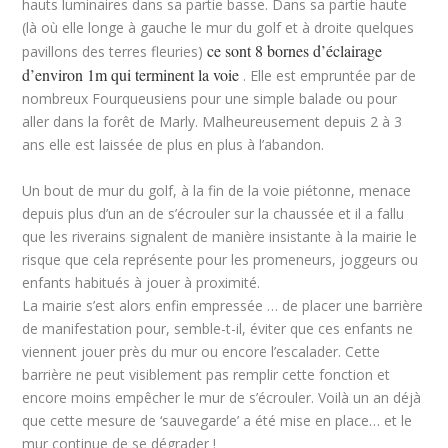
hauts luminaires dans sa partie basse. Dans sa partie haute
(là où elle longe à gauche le mur du golf et à droite quelques
ce sont 8 bornes d’éclairage
pavillons des terres fleuries)
d’environ 1m qui terminent la voie
. Elle est empruntée par de
nombreux Fourqueusiens pour une simple balade ou pour
aller dans la forêt de Marly. Malheureusement depuis 2 à 3
ans elle est laissée de plus en plus à l’abandon.
Un bout de mur du golf, à la fin de la voie piétonne, menace
depuis plus d’un an de s’écrouler sur la chaussée et il a fallu
que les riverains signalent de manière insistante à la mairie le
risque que cela représente pour les promeneurs, joggeurs ou
enfants habitués à jouer à proximité.
La mairie s’est alors enfin empressée … de placer une barrière
de manifestation pour, semble-t-il, éviter que ces enfants ne
viennent jouer près du mur ou encore l’escalader. Cette
barrière ne peut visiblement pas remplir cette fonction et
encore moins empêcher le mur de s’écrouler. Voilà un an déjà
que cette mesure de ‘sauvegarde’ a été mise en place… et le
mur continue de se dégrader !