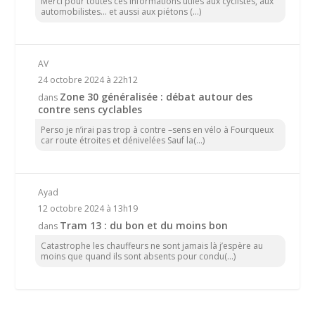
Merci pour toutes ces informations utiles aux cyclistes, aux
automobilistes... et aussi aux piétons (...)
AV
24 octobre 2024 à 22h12
Zone 30 généralisée : débat autour des
dans
contre sens cyclables
Perso je n’irai pas trop à contre –sens en vélo à Fourqueux
car route étroites et dénivelées Sauf la(...)
Ayad
12 octobre 2024 à 13h19
Tram 13 : du bon et du moins bon
dans
Catastrophe les chauffeurs ne sont jamais là j’espère au
moins que quand ils sont absents pour condu(...)