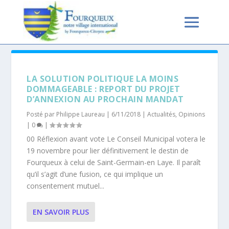
AUTEUR/AUTRICE :
PHILIPPE
LAUREAU
LA SOLUTION POLITIQUE LA MOINS
DOMMAGEABLE : REPORT DU PROJET
D’ANNEXION AU PROCHAIN MANDAT
Posté par
Philippe Laureau
|
6/11/2018
|
Actualités
,
Opinions
|
0
|
00 Réflexion avant vote Le Conseil Municipal votera le
19 novembre pour lier définitivement le destin de
Fourqueux à celui de Saint-Germain-en Laye. Il paraît
qu’il s’agit d’une fusion, ce qui implique un
consentement mutuel...
EN SAVOIR PLUS