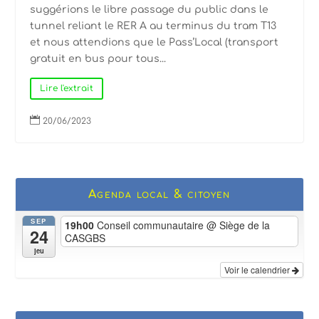
suggérions le libre passage du public dans le
tunnel reliant le RER A au terminus du tram T13
et nous attendions que le Pass’Local (transport
gratuit en bus pour tous...
Lire l'extrait

20/06/2023
Agenda local & citoyen
SEP
19h00
Conseil communautaire
@ Siège de la
24
CASGBS
jeu
Voir le calendrier