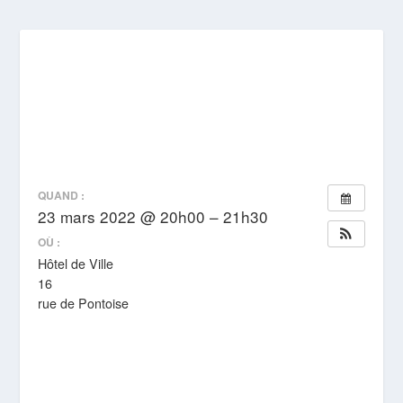
RÉUNION PUBLIQUE
SCHÉMA DIRECTEUR
CIRCULATION ET
STATIONNEMENT
QUAND :
23 mars 2022 @ 20h00 – 21h30
OÙ :
Hôtel de Ville
16
rue de Pontoise
0
0
SCHÉMA DIRECTEUR DE LA CIRCULATION ET DU
STATIONNEMENT