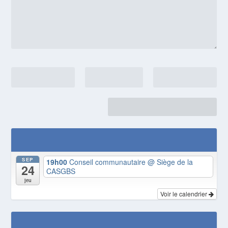
Agenda local & citoyen
SEP
19h00
Conseil communautaire
@ Siège de la
24
CASGBS
jeu
Voir le calendrier