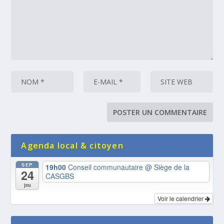
Agenda local & citoyen
SEP
19h00
Conseil communautaire
@ Siège de la
24
CASGBS
jeu
Voir le calendrier