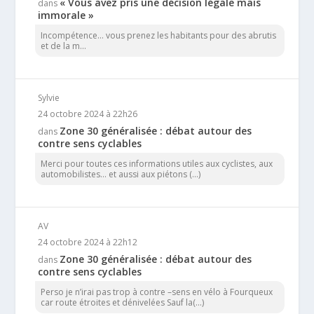
« Vous avez pris une décision légale mais
dans
immorale »
Incompétence… vous prenez les habitants pour des abrutis
et de la m...
Sylvie
24 octobre 2024 à 22h26
Zone 30 généralisée : débat autour des
dans
contre sens cyclables
Merci pour toutes ces informations utiles aux cyclistes, aux
automobilistes... et aussi aux piétons (...)
AV
24 octobre 2024 à 22h12
Zone 30 généralisée : débat autour des
dans
contre sens cyclables
Perso je n’irai pas trop à contre –sens en vélo à Fourqueux
car route étroites et dénivelées Sauf la(...)